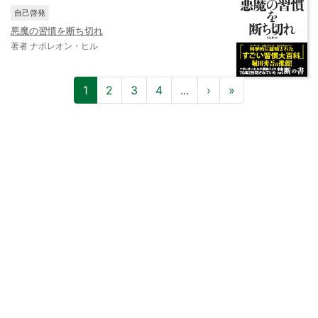
自己啓発
悪魔の習慣を断ち切れ
著者 ナポレオン・ヒル
1
2
3
4
...
›
»