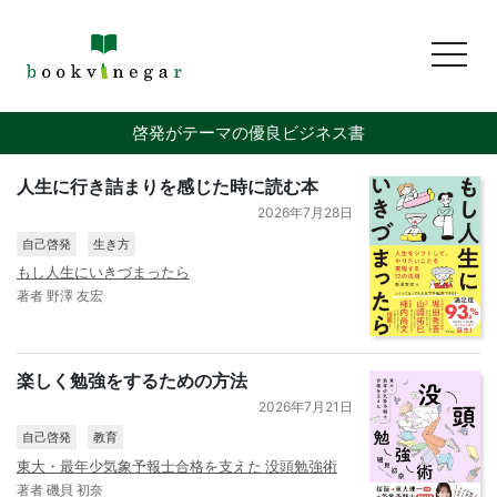
toggl
啓発がテーマの優良ビジネス書
人生に行き詰まりを感じた時に読む本
2026年7月28日
自己啓発
生き方
もし人生にいきづまったら
著者 野澤 友宏
楽しく勉強をするための方法
2026年7月21日
自己啓発
教育
東大・最年少気象予報士合格を支えた 没頭勉強術
著者 磯貝 初奈