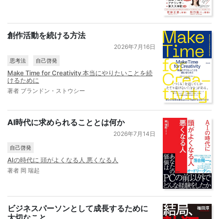
創作活動を続ける方法
2026年7月16日
思考法
自己啓発
Make Time for Creativity 本当にやりたいことを続
けるために
著者 ブランドン・ストウシー
AI時代に求められることとは何か
2026年7月14日
自己啓発
AIの時代に 頭がよくなる人 悪くなる人
著者 岡 瑞起
ビジネスパーソンとして成長するために
大切なこと