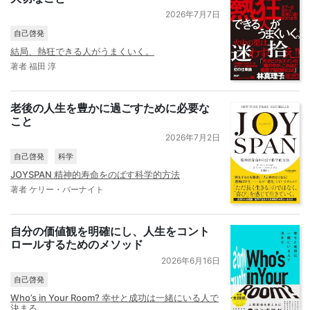
2026年7月7日
自己啓発
結局、熱狂できる人がうまくいく。
著者 福田 淳
老後の人生を豊かに過ごすために必要な
こと
2026年7月2日
自己啓発
科学
JOYSPAN 精神的寿命をのばす科学的方法
著者 ケリー・バーナイト
自分の価値観を明確にし、人生をコント
ロールするためのメソッド
2026年6月16日
自己啓発
Who’s in Your Room? 幸せと成功は一緒にいる人で
決まる