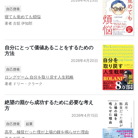
2026年4月23日
自己啓発
寝ても覚めても煩悩
著者 古舘 伊知郎
自分にとって価値あることをするための
方法
2026年4月20日
自己啓発
ロングゲーム 自分を取り戻す人生戦略
著者 ドリー・クラーク
絶望の淵から成功するために必要な考え
方
2026年4月15日
自己啓発
起業
高卒、極貧だった僕が上場の鐘を鳴らせた理由