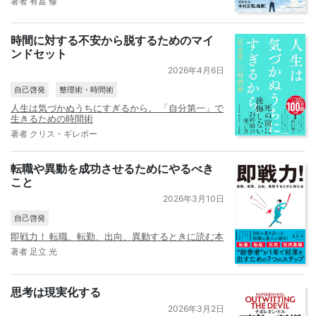
著者 有冨 修
時間に対する不安から脱するためのマイ
ンドセット
2026年4月6日
自己啓発
整理術・時間術
人生は気づかぬうちにすぎるから。 「自分第一」で
生きるための時間術
著者 クリス・ギレボー
転職や異動を成功させるためにやるべき
こと
2026年3月10日
自己啓発
即戦力！ 転職、転勤、出向、異動するときに読む本
著者 足立 光
思考は現実化する
2026年3月2日