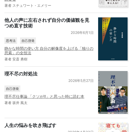
著者 スチュワート・エメリー
他人の声に左右されず自分の価値観を見
つめ直す技術
2026年6月1日
思考法
自己啓発
静かな時間の使い方 自分の解像度を上げる「独りの
思索」の全技法
著者 安斎 勇樹
理不尽の対処法
2026年5月27日
自己啓発
理不尽仕事論 「クソが!!」と思った時に読む本
著者 坂井 風太
人生の悩みを吹き飛ばす