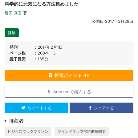
科学的に元気になる方法集めました
堀田 秀吾
著
公開日
2017年3月28日
健康
発刊
2017年2月1日
ページ数
208ページ
読了目安
165分
推薦ポイント 4P
Amazonで購入する
ツイートする
シェアする
推薦者
ビジネスブックマラソン
マインドマップ的読書感想文