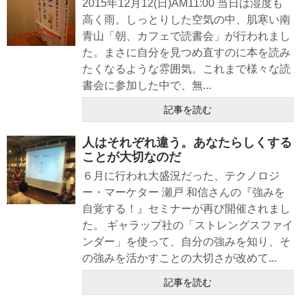
2015年12月12(日)AM11:00 当日は湿度も
高く雨。しっとりした空気の中、肌寒い南
青山「朝、カフェで読書会」が行われまし
た。まさに自分を見つめ直すのに本を読み
たくなるような雰囲気。これまで様々な読
書会に参加した中で、無...
記事を読む
人はそれぞれ違う。あなたらしくする
ことが大切なのだ
６月に行われ大盛況だった、テクノロジ
ー・マーケター 瀬戸 和信さんの『強みを
自覚する！』セミナーが再び開催されまし
た。 ギャラップ社の「ストレングスファイ
ンダー」を使って、自分の強みを知り、そ
の強みを活かすことの大切さが改めて...
記事を読む