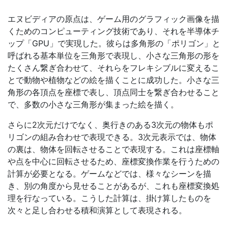
エヌビディアの原点は、ゲーム用のグラフィック画像を描
くためのコンピューティング技術であり、それを半導体チ
ップ「GPU」で実現した。彼らは多角形の「ポリゴン」と
呼ばれる基本単位を三角形で表現し、小さな三角形の形を
たくさん繋ぎ合わせて、それらをフレキシブルに変えるこ
とで動物や植物などの絵を描くことに成功した。小さな三
角形の各頂点を座標で表し、頂点同士を繋ぎ合わせること
で、多数の小さな三角形が集まった絵を描く。
さらに2次元だけでなく、奥行きのある3次元の物体もポ
リゴンの組み合わせで表現できる。3次元表示では、物体
の裏は、物体を回転させることで表現する。これは座標軸
や点を中心に回転させるため、座標変換作業を行うための
計算が必要となる。ゲームなどでは、様々なシーンを描
き、別の角度から見せることがあるが、これも座標変換処
理を行なっている。こうした計算は、掛け算したものを
次々と足し合わせる積和演算として表現される。