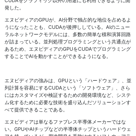
CUDAをグラフィック以外の用途にも利用できるように開
発した。
エヌビディアのGPUが、AI分野で独占的な地位を占めるよ
うになったことも、CUDAが後押ししている。AIのニュー
ラルネットワークモデルには、多数の簡単な積和演算回路
が詰まっている。並列処理プログラミングという共通点が
あるため、エヌビディアのGPUをCUDAでプログラミング
することでAIを動かすことができるようになる。
エヌビディアの強みは、GPUという「ハードウェア」、並
列計算を容易にするCUDAという「ソフトウェア」、さら
にはカスタマイズや検証するための開発環境など、システ
ム化するために必要な技術を盛り込んだソリューションす
べて提供できることである。
エヌビディアは単なるファブレス半導体メーカーではな
い。GPUやAIチップなどの半導体チップというハードウェ