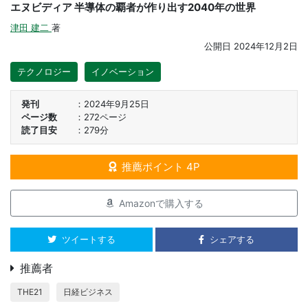
エヌビディア 半導体の覇者が作り出す2040年の世界
津田 建二
著
公開日
2024年12月2日
テクノロジー
イノベーション
発刊
2024年9月25日
ページ数
272ページ
読了目安
279分
推薦ポイント 4P
Amazonで購入する
ツイートする
シェアする
推薦者
THE21
日経ビジネス