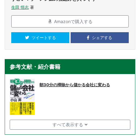
生田 悟志
著
Amazonで購入する
ツイートする
シェアする
参考文献・紹介書籍
朝30分の掃除から儲かる会社に変わる