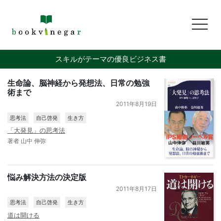
toggl
スキルがテーマの優良ビジネス書
生命論、脳神経から発想法、日常の勉強
術まで
2011年8月19日
思考法
自己啓発
生き方
「大発見」の思考法
著者 山中 伸弥
悩み解決方法の決定版
2011年8月17日
思考法
自己啓発
生き方
道は開ける