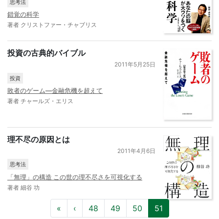
思考法
錯覚の科学
著者 クリストファー・チャブリス
投資の古典的バイブル
2011年5月25日
投資
敗者のゲーム―金融危機を超えて
著者 チャールズ・エリス
理不尽の原因とは
2011年4月6日
思考法
「無理」の構造 この世の理不尽さを可視化する
著者 細谷 功
«
‹
48
49
50
51