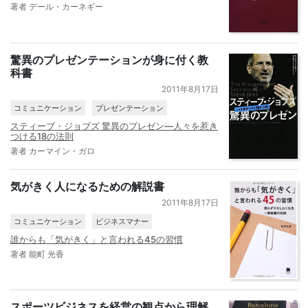
著者 デール・カーネギー
驚異のプレゼンテーションが身に付く教
科書
2011年8月17日
コミュニケーション
プレゼンテーション
スティーブ・ジョブズ 驚異のプレゼン―人々を惹き
つける18の法則
著者 カーマイン・ガロ
気がきく人になるための解説書
2011年8月17日
コミュニケーション
ビジネスマナー
誰からも「気がきく」と言われる45の習慣
著者 能町 光香
スポーツビジネスを経営の観点から理解