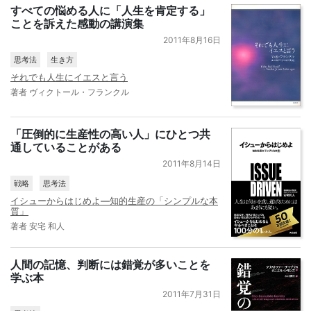
すべての悩める人に「人生を肯定する」
ことを訴えた感動の講演集
2011年8月16日
思考法
生き方
それでも人生にイエスと言う
著者 ヴィクトール・フランクル
「圧倒的に生産性の高い人」にひとつ共
通していることがある
2011年8月14日
戦略
思考法
イシューからはじめよ―知的生産の「シンプルな本
質」
著者 安宅 和人
人間の記憶、判断には錯覚が多いことを
学ぶ本
2011年7月31日