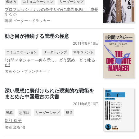
働き方
コミュニケーション
リーダーシップ
プロフェッショナルの条件 いかに成果をあげ、成長
するか
著者 ピーター・ドラッカー
効き目が持続する管理の極意
2011年8月16日
コミュニケーション
リーダーシップ
マネジメント
1分間マネジャー―何を示し、どう褒め、どう叱る
か!
著者 ケン・ブランチャード
深い思想に裏付けられた現実的な戦術を
まとめた中国最古の兵書
2011年8月16日
戦略
思考法
リーダーシップ
経営
新訂 孫子
著者 金谷 治