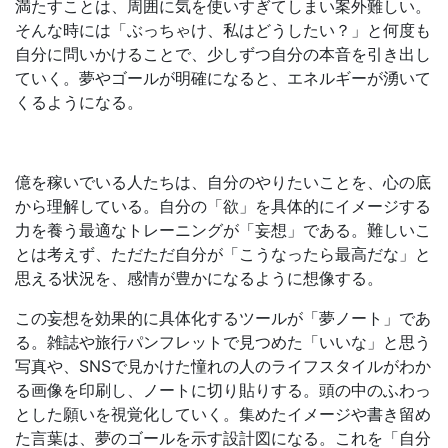
満たすことは、周囲に気を使いすぎてしまい案外難しい。
そんな時には「ぶっちゃけ、私はどうしたい？」と何度も
自分に問いかけることで、少しずつ自分の本音を引き出し
ていく。夢やゴールが明確になると、エネルギーが湧いて
くるようになる。
億を稼いでいる人たちは、自分のやりたいことを、心の底
から理解している。自分の「欲」を具体的にイメージする
力を養う最適なトレーニングが「妄想」である。難しいこ
とは考えず、ただただ自分が「こうなったら最高だな」と
思える状況を、感情が豊かになるように想像する。
この妄想を効果的に具体化するツールが「夢ノート」であ
る。雑誌や旅行パンフレットで見つめた「いいな」と思う
写真や、SNSで見かけた憧れの人のライフスタイルがわか
る画像を印刷し、ノートに切り貼りする。頭の中のふわっ
とした願いを視覚化していく。集めたイメージや書き留め
た言葉は、夢のゴールを示す設計図になる。これを「自分