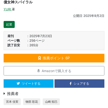
億女神スパイラル
YURI
著
公開日
2025年9月2日
起業
発刊
2025年7月23日
ページ数
256ページ
読了目安
265分
推薦ポイント 6P
Amazonで購入する
ツイートする
シェアする
推薦者
宮本 佳実
物部 彩花
山崎 拓巳