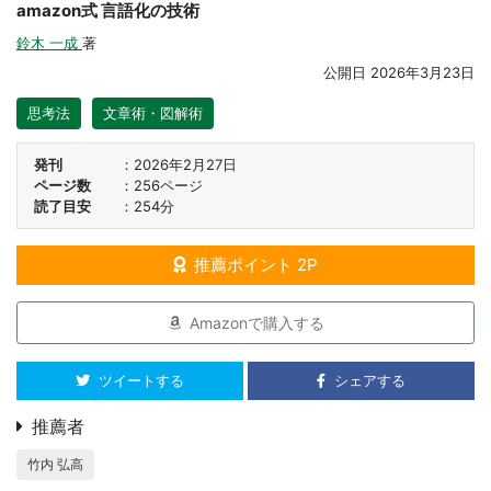
amazon式 言語化の技術
鈴木 一成
著
公開日
2026年3月23日
思考法
文章術・図解術
発刊
2026年2月27日
ページ数
256ページ
読了目安
254分
推薦ポイント 2P
Amazonで購入する
ツイートする
シェアする
推薦者
竹内 弘高