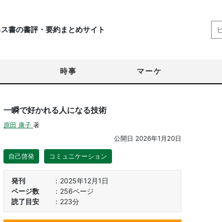
ネス書の書評・要約まとめサイト
時事
マーケ
一瞬で好かれる人になる技術
原田 康子
著
公開日
2026年1月20日
自己啓発
コミュニケーション
発刊
2025年12月1日
ページ数
256ページ
読了目安
223分