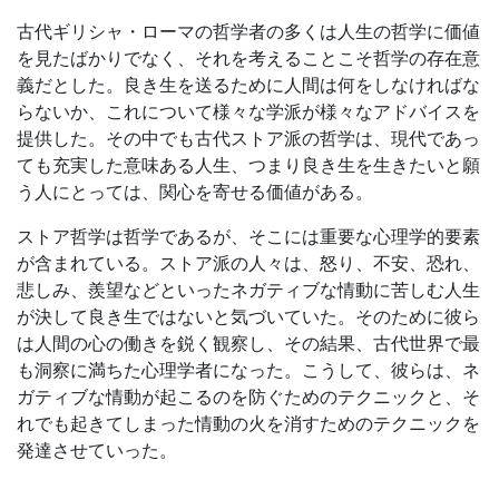
古代ギリシャ・ローマの哲学者の多くは人生の哲学に価値
を見たばかりでなく、それを考えることこそ哲学の存在意
義だとした。良き生を送るために人間は何をしなければな
らないか、これについて様々な学派が様々なアドバイスを
提供した。その中でも古代ストア派の哲学は、現代であっ
ても充実した意味ある人生、つまり良き生を生きたいと願
う人にとっては、関心を寄せる価値がある。
ストア哲学は哲学であるが、そこには重要な心理学的要素
が含まれている。ストア派の人々は、怒り、不安、恐れ、
悲しみ、羨望などといったネガティブな情動に苦しむ人生
が決して良き生ではないと気づいていた。そのために彼ら
は人間の心の働きを鋭く観察し、その結果、古代世界で最
も洞察に満ちた心理学者になった。こうして、彼らは、ネ
ガティブな情動が起こるのを防ぐためのテクニックと、そ
れでも起きてしまった情動の火を消すためのテクニックを
発達させていった。