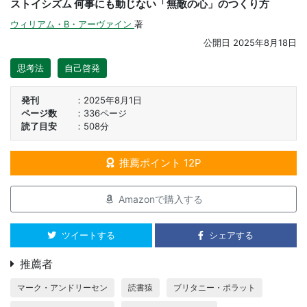
ストイシズム 何事にも動じない「無敵の心」のつくり方
ウィリアム・B・アーヴァイン
著
公開日
2025年8月18日
思考法
自己啓発
発刊
2025年8月1日
ページ数
336ページ
読了目安
508分
推薦ポイント 12P
Amazonで購入する
ツイートする
シェアする
推薦者
マーク・アンドリーセン
読書猿
ブリタニー・ポラット