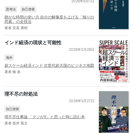
2026年6月1日
思考法
自己啓発
静かな時間の使い方 自分の解像度を上げる「独りの
思索」の全技法
著者 安斎 勇樹
インド経済の現状と可能性
2026年5月28日
海外
超スケール経済インド 次世代超大国のビジネス地図
著者 椿 進
理不尽の対処法
2026年5月27日
自己啓発
理不尽仕事論 「クソが!!」と思った時に読む本
著者 坂井 風太