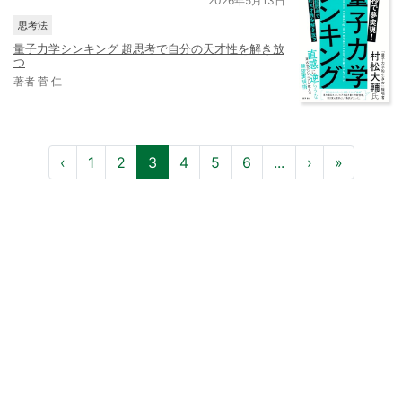
2026年5月13日
思考法
量子力学シンキング 超思考で自分の天才性を解き放
つ
著者 菅 仁
‹
1
2
3
4
5
6
...
›
»