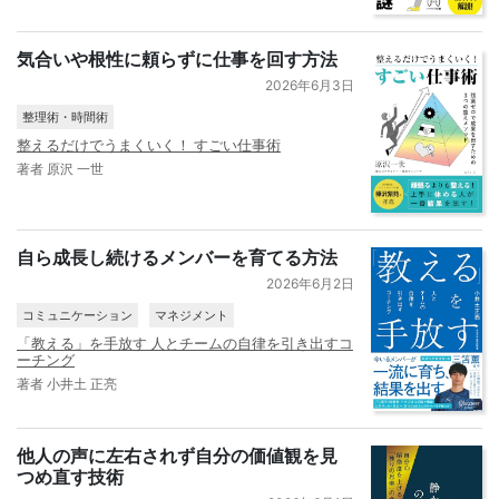
気合いや根性に頼らずに仕事を回す方法
2026年6月3日
整理術・時間術
整えるだけでうまくいく！ すごい仕事術
著者 原沢 一世
自ら成長し続けるメンバーを育てる方法
2026年6月2日
コミュニケーション
マネジメント
「教える」を手放す 人とチームの自律を引き出すコ
ーチング
著者 小井土 正亮
他人の声に左右されず自分の価値観を見
つめ直す技術