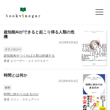
toggl
超知能AIができると起こり得る人類の危
機
2026年6月8日
テクノロジー
超知能AIをつくれば人類は絶滅する
著者 エリーザー・ユドコウスキー
時間とは何か
2026年6月4日
科学
時間に終わりはあるのか
著者 コリン・スチュアート