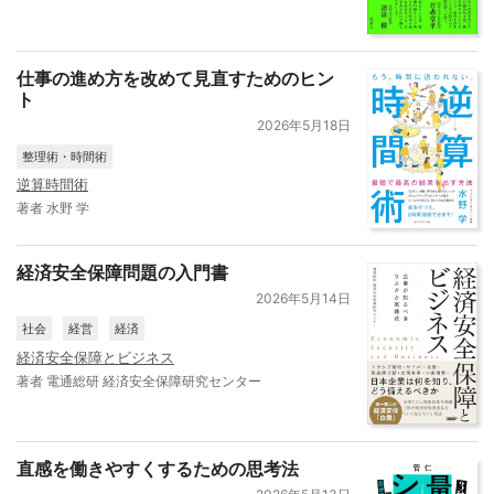
仕事の進め方を改めて見直すためのヒン
ト
2026年5月18日
整理術・時間術
逆算時間術
著者 水野 学
経済安全保障問題の入門書
2026年5月14日
社会
経営
経済
経済安全保障とビジネス
著者 電通総研 経済安全保障研究センター
直感を働きやすくするための思考法