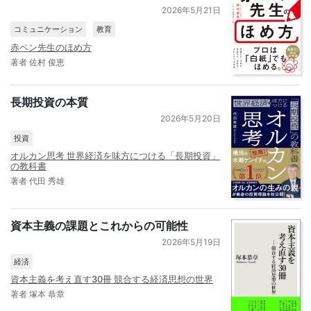
2026年5月21日
コミュニケーション
教育
赤ペン先生のほめ方
著者 佐村 俊恵
長期投資の本質
2026年5月20日
投資
オルカン思考 世界経済を味方につける「長期投資」
の教科書
著者 代田 秀雄
資本主義の課題とこれからの可能性
2026年5月19日
経済
資本主義を考え直す30冊 競合する経済思想の世界
著者 塚本 恭章