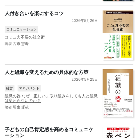
人付き合いを楽にするコツ
2026年5月26日
コミュニケーション
コミュ力不要の社交術
著者 古市 憲寿
人と組織を変えるための具体的な方策
2026年5月25日
経営
マネジメント
組織の器 なぜ「正しい」取り組みをしても人と組織
は変わらないのか？
著者 羽生 琢哉
子どもの自己肯定感を高めるコミュニケ
ーション