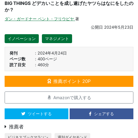
BIG THINGS どデカいことを成し遂げたヤツらはなにをしたの
か？
ダン・ガードナー
ベント・フリウビヤ
著
公開日
2024年5月23日
イノベーション
マネジメント
発刊
2024年4月24日
ページ数
400ページ
読了目安
460分
推薦ポイント 20P
Amazonで購入する
ツイートする
シェアする
推薦者
ビジネスブックマラソン
週刊ダイヤモンド