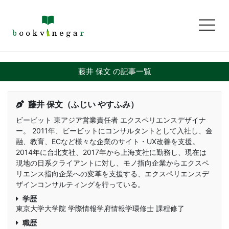
toggl
藤井 保文 の記事一覧
藤井 保文（ふじい やすふみ）
ビービット 東アジア営業責任者 エクスペリエンスデザイナ
ー。 2011年、ビービットにコンサルタントとして入社し、金
融、教育、ECなど様々な企業のサイト・UX改善を支援。
2014年に台北支社、2017年から上海支社に勤務し、現在は
現地の日系クライアントに対し、モノ指向企業からエクスペ
リエンス指向企業への変革を支援する、エクスペリエンスデ
ザインコンサルティングを行っている。
学歴
東京大学大学院 学際情報学府情報学環修士 課程修了
職歴