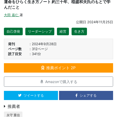
運命をひらく生き方ノート 約三十年、稲盛和夫氏のもとで学
んだこと
大田 嘉仁
著
公開日
2024年11月25日
自己啓発
リーダーシップ
経営
生き方
発刊
2024年9月28日
ページ数
312ページ
読了目安
341分
推薦ポイント 2P
Amazonで購入する
ツイートする
シェアする
推薦者
永守 重信