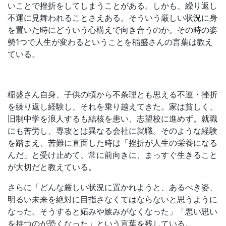
いことで挫折をしてしまうことがある。しかも、繰り返し
不運に見舞われることさえある。そういう厳しい状況に身
を置いた時にどういう心構えで向き合うのか。その時の姿
勢1つで人生が変わるということを稲盛さんの言葉は教え
ている。
稲盛さん自身、子供の頃から不条理とも思える不運・挫折
を繰り返し経験し、それを乗り越えてきた。家は貧しく、
旧制中学を浪人するも結核を患い、志望校に進めず。就職
にも苦労し、専攻とは異なる会社に就職。そのような経験
を踏まえ、苦難に直面した時は「挫折が人生の栄養になる
んだ」と受け止めて、常に前向きに、まっすぐ生きること
が大切だと教えている。
さらに「どんな厳しい状況に置かれようと、あるべき姿、
明るい未来を絶対に目指さなくてはならないと思うように
なった。そうすると妬みや嫉みがなくなった」「悪い思い
を持つのが恐くなった」という言葉を残している。