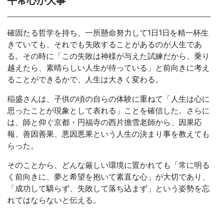
平常心が大事
確固たる哲学を持ち、一所懸命努力して1日1日を精一杯生
きていても、それでも失敗することがあるのが人生であ
る。その時に「この失敗は神様が与えた試練だから、乗り
越えたら、素晴らしい人生が待っている」と前向きに考え
ることができるかで、人生は大きく変わる。
稲盛さんは、子供の頃の自らの体験に重ねて「人生は心に
思ったことが現象として表れる」ことを確信した。さらに
は、師と仰ぐ京都・円福寺の西片擔雪老師から、因果応
報、善因善果、悪因悪果という人生の決まり事を教えても
らった。
そのことから、どんな厳しい環境に置かれても「常に明る
く前向きに、夢と希望を抱いて素直な心」が大切であり、
「成功して驕らず、失敗して落ち込まず」という姿勢を忘
れてはならないと伝える。