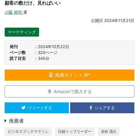
顧客の数だけ、見ればいい
小阪 裕司
著
公開日
2024年11月21日
マーケティング
発刊
2024年10月22日
ページ数
320ページ
読了目安
345分
推薦ポイント 6P
Amazonで購入する
ツイートする
シェアする
推薦者
ビジネスブックマラソン
日経トップリーダー
永松 茂久