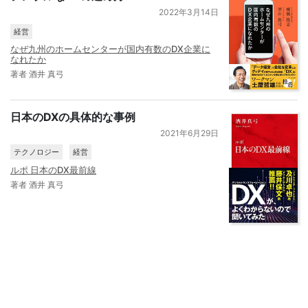
2022年3月14日
経営
なぜ九州のホームセンターが国内有数のDX企業に
なれたか
著者 酒井 真弓
日本のDXの具体的な事例
2021年6月29日
テクノロジー
経営
ルポ 日本のDX最前線
著者 酒井 真弓