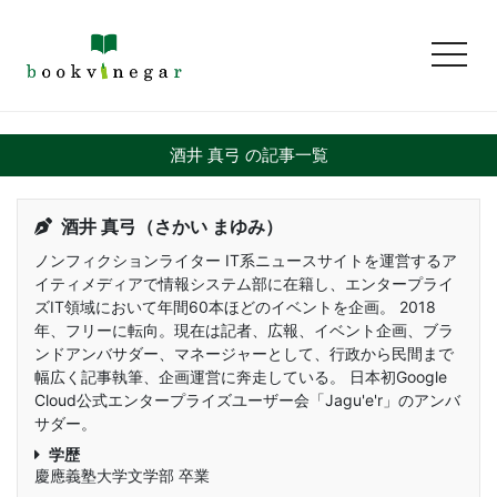
toggl
酒井 真弓 の記事一覧
酒井 真弓（さかい まゆみ）
ノンフィクションライター IT系ニュースサイトを運営するア
イティメディアで情報システム部に在籍し、エンタープライ
ズIT領域において年間60本ほどのイベントを企画。 2018
年、フリーに転向。現在は記者、広報、イベント企画、ブラ
ンドアンバサダー、マネージャーとして、行政から民間まで
幅広く記事執筆、企画運営に奔走している。 日本初Google
Cloud公式エンタープライズユーザー会「Jagu'e'r」のアンバ
サダー。
学歴
慶應義塾大学文学部 卒業