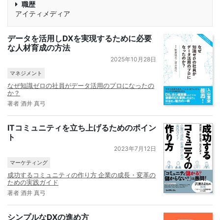
職歴
アイティメディア
データを活用しDXを実現するために必要
な人材育成の方法
2025年10月28日
マネジメント
なぜ知識ゼロの社員がデータ活用のプロになったの
か？
著者 酒井 真弓
ITコミュニティを立ち上げるためのポイン
ト
2023年7月12日
マーケティング
成功するコミュニティの作り方 企業の成長・変革の
ための実践ガイド
著者 酒井 真弓
シンプルなDXの進め方