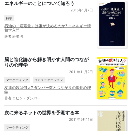
エネルギーのことについて知ろう
2015年1月7日
科学
石油の「埋蔵量」は誰が決めるのか? エネルギー情
報学入門
著者 岩瀬 昇
脳と進化論から解き明かす人間のつなが
りの心理学
2011年11月2日
マーケティング
コミュニケーション
友達の数は何人? ダンバー数とつながりの進化心理
学
著者 ロビン・ダンバー
次に来るネットの世界を予測する本
2011年9月11日
マーケティング