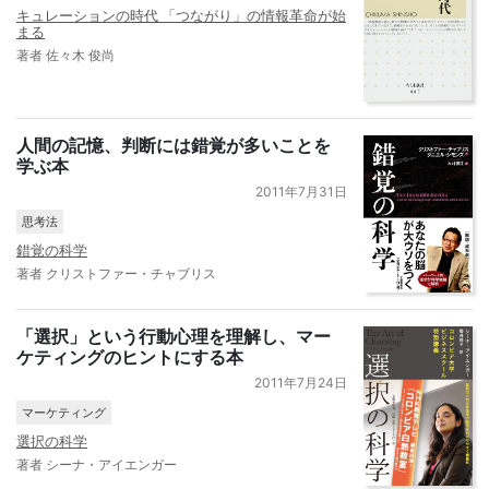
キュレーションの時代 「つながり」の情報革命が始
まる
著者 佐々木 俊尚
人間の記憶、判断には錯覚が多いことを
学ぶ本
2011年7月31日
思考法
錯覚の科学
著者 クリストファー・チャブリス
「選択」という行動心理を理解し、マー
ケティングのヒントにする本
2011年7月24日
マーケティング
選択の科学
著者 シーナ・アイエンガー