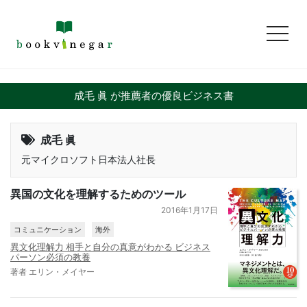
toggl
成毛 眞 が推薦者の優良ビジネス書
成毛 眞
元マイクロソフト日本法人社長
異国の文化を理解するためのツール
2016年1月17日
コミュニケーション
海外
異文化理解力 相手と自分の真意がわかる ビジネス
パーソン必須の教養
著者 エリン・メイヤー