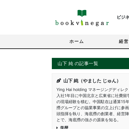
ビジ
ホーム
経営
山下 純 の記事一覧
山下 純（やました じゅん）
Ying Hai holding マネージング
入社1年目に中国北京と広東省に社費留
の現場経験を積む。中国駐在は通算15年。
撈グループとの協業事業の立上げに参画
頭指揮を執り、海底撈の創業者、経営陣
とで、海底撈の強さの源泉を知る。
学歴