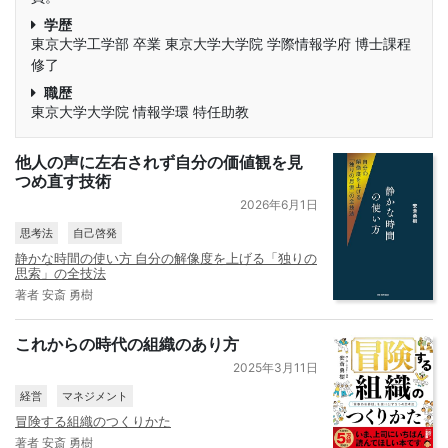
学歴
東京大学工学部 卒業 東京大学大学院 学際情報学府 博士課程
修了
職歴
東京大学大学院 情報学環 特任助教
他人の声に左右されず自分の価値観を見
つめ直す技術
2026年6月1日
思考法
自己啓発
静かな時間の使い方 自分の解像度を上げる「独りの
思索」の全技法
著者 安斎 勇樹
これからの時代の組織のあり方
2025年3月11日
経営
マネジメント
冒険する組織のつくりかた
著者 安斎 勇樹