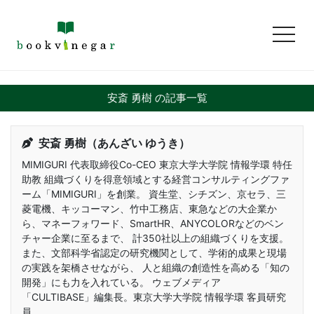
toggl
安斎 勇樹 の記事一覧
安斎 勇樹（あんざい ゆうき）
MIMIGURI 代表取締役Co-CEO 東京大学大学院 情報学環 特任
助教 組織づくりを得意領域とする経営コンサルティングファ
ーム「MIMIGURI」を創業。 資生堂、シチズン、京セラ、三
菱電機、キッコーマン、竹中工務店、東急などの大企業か
ら、マネーフォワード、SmartHR、ANYCOLORなどのベン
チャー企業に至るまで、 計350社以上の組織づくりを支援。
また、文部科学省認定の研究機関として、学術的成果と現場
の実践を架橋させながら、 人と組織の創造性を高める「知の
開発」にも力を入れている。 ウェブメディア
「CULTIBASE」編集長。東京大学大学院 情報学環 客員研究
員。