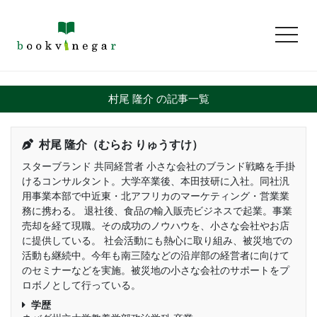
toggl
村尾 隆介 の記事一覧
村尾 隆介（むらお りゅうすけ）
スターブランド 共同経営者 小さな会社のブランド戦略を手掛
けるコンサルタント。大学卒業後、本田技研に入社。同社汎
用事業本部で中近東・北アフリカのマーケティング・営業業
務に携わる。 退社後、食品の輸入販売ビジネスで起業。事業
売却を経て現職。その成功のノウハウを、小さな会社やお店
に提供している。 社会活動にも熱心に取り組み、被災地での
活動も継続中。今年も南三陸などの沿岸部の経営者に向けて
のセミナーなどを実施。被災地の小さな会社のサポートをプ
ロボノとして行っている。
学歴