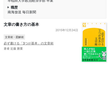
早稲田大学政治経済学部 卒業
職歴
南海放送 毎日新聞
文章の書き方の基本
2015年12月24日
文章術・図解術
必ず書ける「3つが基本」の文章術
著者 近藤 勝重