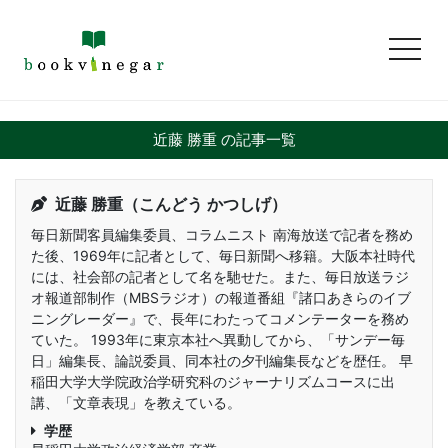
toggl
近藤 勝重 の記事一覧
近藤 勝重（こんどう かつしげ）
毎日新聞客員編集委員、コラムニスト 南海放送で記者を務め
た後、1969年に記者として、毎日新聞へ移籍。大阪本社時代
には、社会部の記者として名を馳せた。また、毎日放送ラジ
オ報道部制作（MBSラジオ）の報道番組『諸口あきらのイブ
ニングレーダー』で、長年にわたってコメンテーターを務め
ていた。 1993年に東京本社へ異動してから、「サンデー毎
日」編集長、論説委員、同本社の夕刊編集長などを歴任。 早
稲田大学大学院政治学研究科のジャーナリズムコースに出
講、「文章表現」を教えている。
学歴