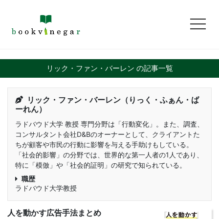
toggl
リック・ファン・バーレン の記事一覧
リック・ファン・バーレン（りっく・ふぁん・ば
ーれん）
ラドバウド大学 教授 専門分野は「行動変化」。また、調査、
コンサルタント会社D&Bのオーナーとして、クライアントた
ちが顧客や市民の行動に影響を与える手助けもしている。
「社会的影響」の分野では、世界的な第一人者の1人であり、
特に「模倣」や「社会的証明」の研究で知られている。
職歴
ラドバウド大学教授
人を動かす広告手法まとめ