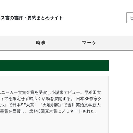
ネス書の書評・要約まとめサイト
時事
マーケ
スニーカー大賞金賞を受賞し小説家デビュー。早稲田大
ィアを限定せず幅広く活動を展開する。 日本SF作家ク
ル』で日本SF大賞、『天地明察』で吉川英治文学新人
芸賞を受賞し、第143回直木賞にノミネートされた。