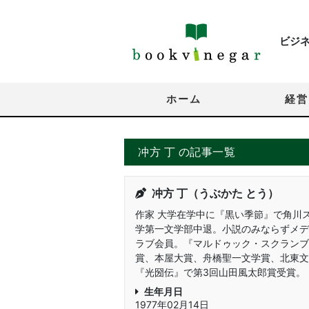
ビジ
ホーム
経営
冲方 丁 の記事一覧
冲方 丁（うぶかた とう）
作家 大学在学中に『黒い季節』で角川
学第一文学部中退。小説のみならずメデ
ラブ会員。『マルドゥック・スクランブ
賞、本屋大賞、舟橋聖一文学賞、北東文
『光圀伝』で第3回山田風太郎賞受賞。
生年月日
1977年02月14日