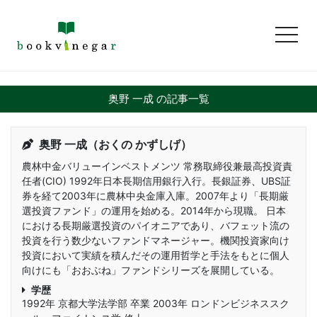
toggl
奥野 一成 の記事一覧
奥野 一成（おくの かずしげ）
農林中金バリューインベストメンツ 常務取締役兼最高投資責
任者(CIO) 1992年日本長期信用銀行入行。長銀証券、UBS証
券を経て2003年に農林中央金庫入庫。2007年より「長期厳
選投資ファンド」の運用を始める。2014年から現職。 日本
における長期厳選投資のパイオニアであり、バフェット流の
投資を行う数少ないファンドマネージャー。機関投資家向け
投資において実績を積んだその運用哲学と手法をもとに個人
向けにも「おおぶね」ファンドシリーズを展開している。
学歴
1992年 京都大学法学部 卒業 2003年 ロンドンビジネススク