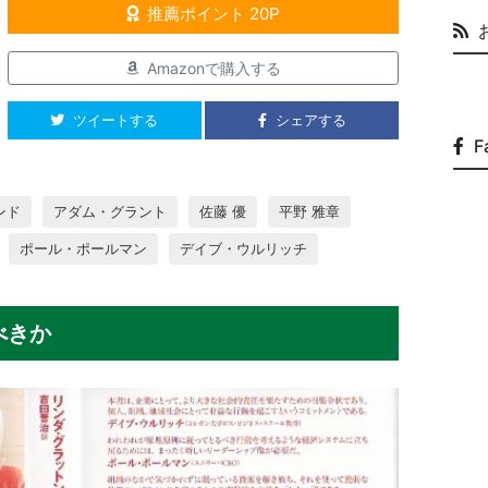
推薦ポイント 20P
Amazonで購入する
ツイートする
シェアする
F
ンド
アダム・グラント
佐藤 優
平野 雅章
ポール・ポールマン
デイブ・ウルリッチ
べきか