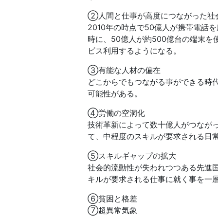
②人間と仕事が高度につながった社
2010年の時点で50億人が携帯電話
時に、50億人が約500億台の端末
ビス利用するようになる。
③有能な人材の偏在
どこからでもつながる事ができる時
可能性がある。
④労働の空洞化
技術革新によって数十億人がつなが
て、中程度のスキルが要求される日
⑤スキルギャップの拡大
社会的流動性が失われつつある先進
キルが要求される仕事に就く事を一
⑥貧困と格差
⑦超異常気象