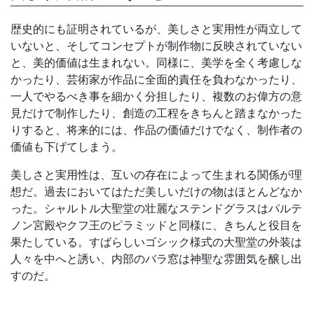
歴史的にも証明されているが、美しさと実用性が両立して
いないと、そしてコンセプトが制作物に反映されていない
と、美的価値は生まれない。同様に、美学を全く考慮しな
かったり、芸術家が作品に全面的責任を負わなかったり、
一人でやるべき事を細かく分担したり、複数のお偉方の意
見だけで制作したり、創造の工程をきちんと踏まなかった
りすると、将来的には、作品の価値だけでなく、制作者の
価値も下げてしまう。
美しさと実用性は、互いの存在によって生まれる関係が理
想だ。過去においてはただ美しいだけの物はほとんどなか
った。シャルトル大聖堂の壮麗なステンドグラスはパルテ
ノン宮殿やクフ王のピラミッドと同様に、きちんと役目を
果たしている。すばらしいゴシック様式の大聖堂の外装は
人々を中へと誘い、内部のバラ窓は神聖な雰囲気を醸し出
すのだ。