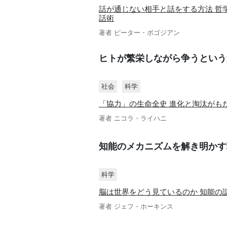
話が通じない相手と話をする方法 哲
話術
著者 ピーター・ボゴジアン
ヒトが繁栄しながら争うという
社会
科学
「協力」の生命全史 進化と淘汰がも
著者 ニコラ・ライハニ
知能のメカニズムを解き明かす
科学
脳は世界をどう見ているのか 知能の謎
著者 ジェフ・ホーキンス