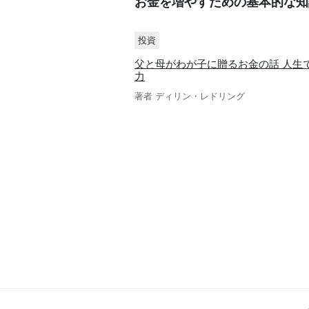
お金を増やすための基本的な知
投資
父と母がわが子に贈るお金の話 人生
力
著者 ディリン・レドリング