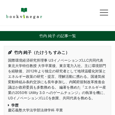
toggl
竹内 純子 の記事一覧
竹内 純子（たけうち すみこ）
国際環境経済研究所理事 U3イノベーションズLLC共同代表
東北大学特任教授 大学卒業後、東京電力入社。主に環境部門
を経験後、2012年より独立の研究者として地球温暖化対策と
エネルギー政策の研究・提言、理解活動に携わる。国連気候
変動枠組み条約交渉にも長年参加し、内閣府規制改革推進会
議ほか政府委員も多数務める。 編著を務めた『エネルギー産
業の2050年 Utility 3.0 へのゲームチェンジ』の執筆を機に、
U3イノベーションズLLCを創業、共同代表を務める。
学歴
慶応義塾大学法学部法律学科 卒業