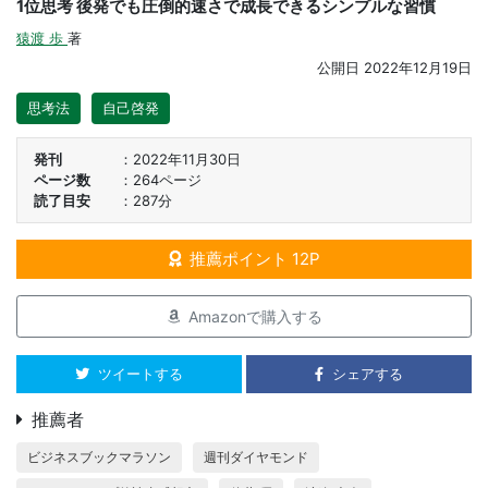
1位思考 後発でも圧倒的速さで成長できるシンプルな習慣
猿渡 歩
著
公開日
2022年12月19日
思考法
自己啓発
発刊
2022年11月30日
ページ数
264ページ
読了目安
287分
推薦ポイント 12P
Amazonで購入する
ツイートする
シェアする
推薦者
ビジネスブックマラソン
週刊ダイヤモンド