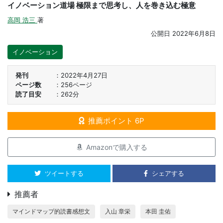
イノベーション道場 極限まで思考し、人を巻き込む極意
高岡 浩三
著
公開日
2022年6月8日
イノベーション
発刊
2022年4月27日
ページ数
256ページ
読了目安
262分
推薦ポイント 6P
Amazonで購入する
ツイートする
シェアする
推薦者
マインドマップ的読書感想文
入山 章栄
本田 圭佑