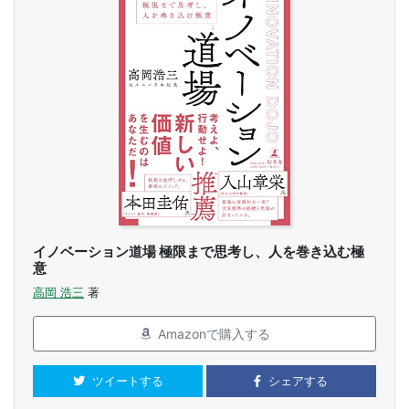
イノベーション道場 極限まで思考し、人を巻き込む極
意
高岡 浩三
著
Amazonで購入する
ツイートする
シェアする