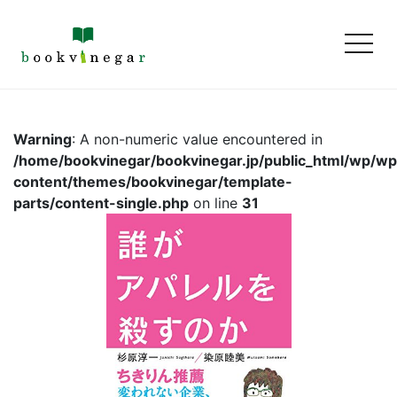
toggl
Warning
: A non-numeric value encountered in
/home/bookvinegar/bookvinegar.jp/public_html/wp/wp
content/themes/bookvinegar/template-
parts/content-single.php
on line
31