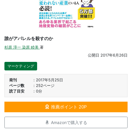
誰がアパレルを殺すのか
杉原 淳一
染原 睦美
著
公開日
2017年6月26日
マーケティング
発刊
2017年5月25日
ページ数
252ページ
読了目安
0分
推薦ポイント 20P
Amazonで購入する