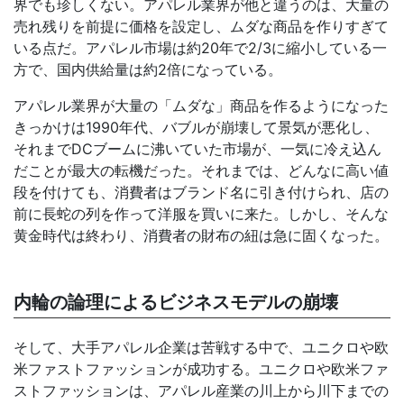
界でも珍しくない。アパレル業界が他と違うのは、大量の
売れ残りを前提に価格を設定し、ムダな商品を作りすぎて
いる点だ。アパレル市場は約20年で2/3に縮小している一
方で、国内供給量は約2倍になっている。
アパレル業界が大量の「ムダな」商品を作るようになった
きっかけは1990年代、バブルが崩壊して景気が悪化し、
それまでDCブームに沸いていた市場が、一気に冷え込ん
だことが最大の転機だった。それまでは、どんなに高い値
段を付けても、消費者はブランド名に引き付けられ、店の
前に長蛇の列を作って洋服を買いに来た。しかし、そんな
黄金時代は終わり、消費者の財布の紐は急に固くなった。
内輪の論理によるビジネスモデルの崩壊
そして、大手アパレル企業は苦戦する中で、ユニクロや欧
米ファストファッションが成功する。ユニクロや欧米ファ
ストファッションは、アパレル産業の川上から川下までの