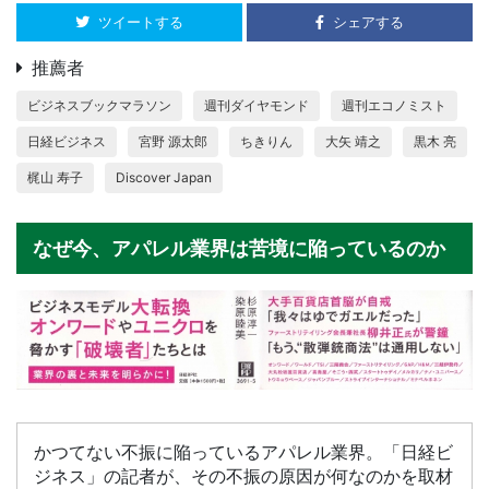
ツイートする
シェアする
推薦者
ビジネスブックマラソン
週刊ダイヤモンド
週刊エコノミスト
日経ビジネス
宮野 源太郎
ちきりん
大矢 靖之
黒木 亮
梶山 寿子
Discover Japan
なぜ今、アパレル業界は苦境に陥っているのか
かつてない不振に陥っているアパレル業界。「日経ビ
ジネス」の記者が、その不振の原因が何なのかを取材