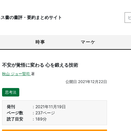
ネス書の書評・要約まとめサイト
時事
マーケ
不安が覚悟に変わる 心を鍛える技術
秋山 ジョー賢司
著
公開日
2021年12月22日
思考法
発刊
2021年11月19日
ページ数
237ページ
読了目安
189分