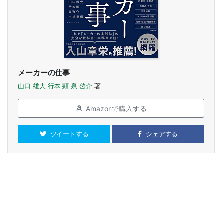
メーカーの仕事
山口 雄大
行本 顕
泉 啓介
著
Amazonで購入する
ツイートする
シェアする