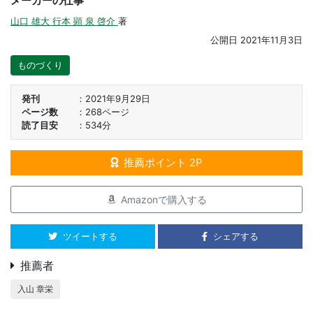
メーカーの仕事
山口 雄大
行本 顕
泉 啓介
著
公開日
2021年11月3日
ものづくり
発刊
2021年9月29日
ページ数
268ページ
読了目安
534分
推薦ポイント 2P
Amazonで購入する
ツイートする
シェアする
推薦者
入山 章栄