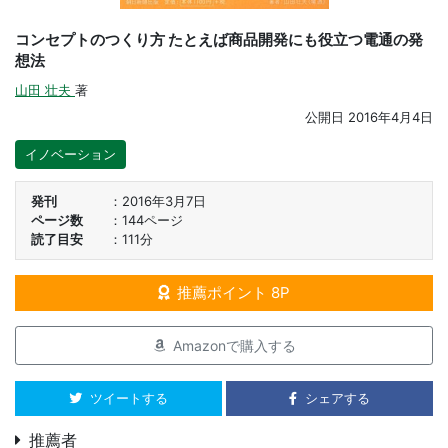
コンセプトのつくり方 たとえば商品開発にも役立つ電通の発
想法
山田 壮夫
著
公開日
2016年4月4日
イノベーション
発刊
2016年3月7日
ページ数
144ページ
読了目安
111分
推薦ポイント 8P
Amazonで購入する
ツイートする
シェアする
推薦者