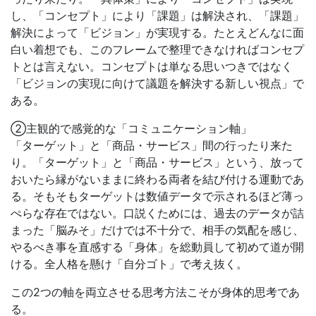
し、「コンセプト」により「課題」は解決され、「課題」
解決によって「ビジョン」が実現する。たとえどんなに面
白い着想でも、このフレームで整理できなければコンセプ
トとは言えない。コンセプトは単なる思いつきではなく
「ビジョンの実現に向けて議題を解決する新しい視点」で
ある。
②主観的で感覚的な「コミュニケーション軸」
「ターゲット」と「商品・サービス」間の行ったり来た
り。「ターゲット」と「商品・サービス」という、放って
おいたら縁がないままに終わる両者を結び付ける運動であ
る。そもそもターゲットは数値データで示されるほど薄っ
ぺらな存在ではない。口説くためには、過去のデータが詰
まった「脳みそ」だけでは不十分で、相手の気配を感じ、
やるべき事を直感する「身体」を総動員して初めて道が開
ける。全人格を懸け「自分ゴト」で考え抜く。
この2つの軸を両立させる思考方法こそが身体的思考であ
る。