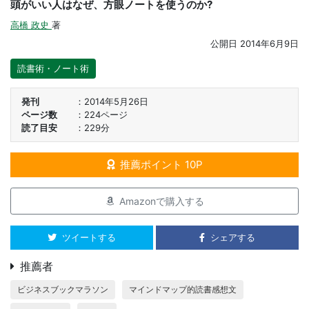
頭がいい人はなぜ、方眼ノートを使うのか?
高橋 政史
著
公開日
2014年6月9日
読書術・ノート術
発刊
2014年5月26日
ページ数
224ページ
読了目安
229分
推薦ポイント 10P
Amazonで購入する
ツイートする
シェアする
推薦者
ビジネスブックマラソン
マインドマップ的読書感想文