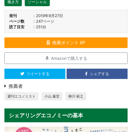
働き方
ソーシャル
発刊
2019年9月27日
ページ数
247ページ
読了目安
251分
推薦ポイント 6P
Amazonで購入する
ツイートする
シェアする
推薦者
週刊エコノミスト
小山 薫堂
柳川 範之
シェアリングエコノミーの基本