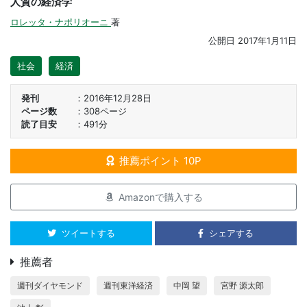
人質の経済学
ロレッタ・ナポリオーニ
著
公開日
2017年1月11日
社会
経済
発刊
2016年12月28日
ページ数
308ページ
読了目安
491分
推薦ポイント 10P
Amazonで購入する
ツイートする
シェアする
推薦者
週刊ダイヤモンド
週刊東洋経済
中岡 望
宮野 源太郎