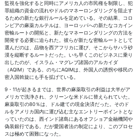
監視を強化すると同時にアメリカ人の市民権を制限し、犯
罪組織の資金の流れやドルのマネーロンダリングを阻止す
るための新たな銀行ルールを定めている。その結果、コロ
ンビアの麻薬カルテルは、ヨーロッパへの新たなコカイン
密輸ルートの開拓と、新たなマネーロンダリングの方法を
開発する必要に迫られた。彼らが新たな密輸ルートとして
選んだのは、品物を西アフリカに運び、そこからサハラ砂
漠を縦断するルートだった。いち早くこのビジネスに乗り
出したのが、イスラム・マグレブ諸国のアルカイダ
（AQIM）である。のちにAQIMは、外国人の誘拐や移民の
密入国斡旋にも手を拡げている。
9・11が起きるまでは、世界の麻薬取引の利益は大半がア
メリカで洗浄され、クリーンな米ドルに替えられていた。
麻薬取引の80％は、ドル建ての現金決済だった。そのド
ルをアメリカ国内に運び込む主なエントリーポイントとな
っていたのは、西インド諸島にあるオフショア金融機関や
偽装銀行である。だが愛国者法の制定により、このプロセ
スは極めて困難になった。