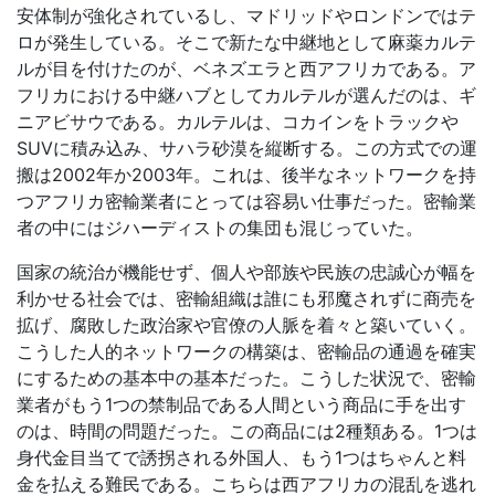
安体制が強化されているし、マドリッドやロンドンではテ
ロが発生している。そこで新たな中継地として麻薬カルテ
ルが目を付けたのが、ベネズエラと西アフリカである。ア
フリカにおける中継ハブとしてカルテルが選んだのは、ギ
ニアビサウである。カルテルは、コカインをトラックや
SUVに積み込み、サハラ砂漠を縦断する。この方式での運
搬は2002年か2003年。これは、後半なネットワークを持
つアフリカ密輸業者にとっては容易い仕事だった。密輸業
者の中にはジハーディストの集団も混じっていた。
国家の統治が機能せず、個人や部族や民族の忠誠心が幅を
利かせる社会では、密輸組織は誰にも邪魔されずに商売を
拡げ、腐敗した政治家や官僚の人脈を着々と築いていく。
こうした人的ネットワークの構築は、密輸品の通過を確実
にするための基本中の基本だった。こうした状況で、密輸
業者がもう1つの禁制品である人間という商品に手を出す
のは、時間の問題だった。この商品には2種類ある。1つは
身代金目当てで誘拐される外国人、もう1つはちゃんと料
金を払える難民である。こちらは西アフリカの混乱を逃れ