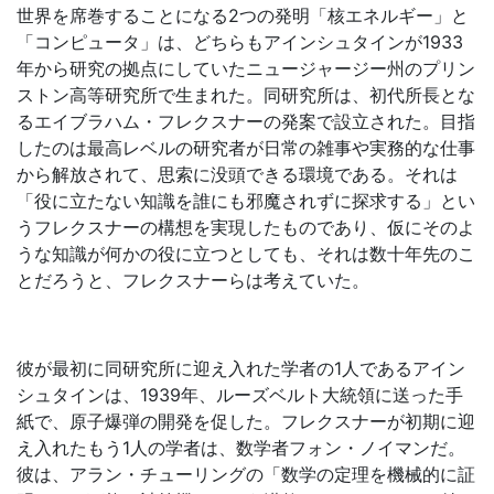
世界を席巻することになる2つの発明「核エネルギー」と
「コンピュータ」は、どちらもアインシュタインが1933
年から研究の拠点にしていたニュージャージー州のプリン
ストン高等研究所で生まれた。同研究所は、初代所長とな
るエイブラハム・フレクスナーの発案で設立された。目指
したのは最高レベルの研究者が日常の雑事や実務的な仕事
から解放されて、思索に没頭できる環境である。それは
「役に立たない知識を誰にも邪魔されずに探求する」とい
うフレクスナーの構想を実現したものであり、仮にそのよ
うな知識が何かの役に立つとしても、それは数十年先のこ
とだろうと、フレクスナーらは考えていた。
彼が最初に同研究所に迎え入れた学者の1人であるアイン
シュタインは、1939年、ルーズベルト大統領に送った手
紙で、原子爆弾の開発を促した。フレクスナーが初期に迎
え入れたもう1人の学者は、数学者フォン・ノイマンだ。
彼は、アラン・チューリングの「数学の定理を機械的に証