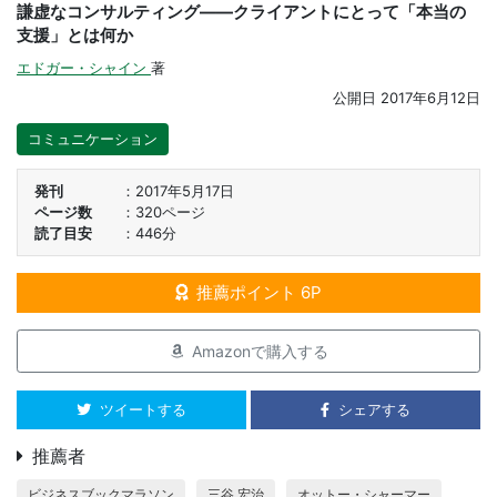
謙虚なコンサルティング――クライアントにとって「本当の
支援」とは何か
エドガー・シャイン
著
公開日
2017年6月12日
コミュニケーション
発刊
2017年5月17日
ページ数
320ページ
読了目安
446分
推薦ポイント 6P
Amazonで購入する
ツイートする
シェアする
推薦者
ビジネスブックマラソン
三谷 宏治
オットー・シャーマー