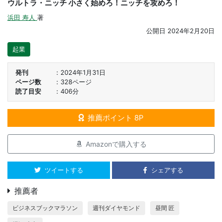
ウルトラ・ニッチ 小さく始めろ！ニッチを攻めろ！
浜田 寿人
著
公開日
2024年2月20日
起業
発刊
2024年1月31日
ページ数
328ページ
読了目安
406分
推薦ポイント 8P
Amazonで購入する
ツイートする
シェアする
推薦者
ビジネスブックマラソン
週刊ダイヤモンド
昼間 匠