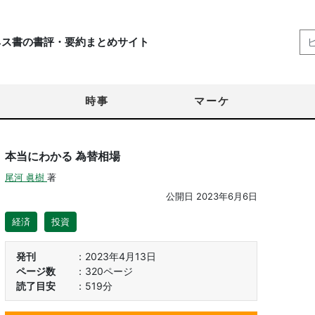
ネス書の書評・要約まとめサイト
時事
マーケ
本当にわかる 為替相場
尾河 眞樹
著
公開日
2023年6月6日
経済
投資
発刊
2023年4月13日
ページ数
320ページ
読了目安
519分