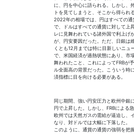
に、円を中心に語られる。しかし、
トを見てしまうと、そこから得られ
2022年の相場では、円はすべての
で、ドルはすべての通貨に対して上
レに見舞われている諸外国で利上げ
が、円安要因だった。ただ、日銀は
くとも12月までは特に目新しいニュ
で、米国経済が過熱状態にあり、市
舞われたこと、これによってFRBが
ル全面高の背景だった。こういう時
済指標に目を向ける必要がある。
同じ期間、強い円安圧力と欧州中銀に
円で上昇した。しかし、FRBによる
欧州では天然ガスの需給が逼迫し、
なり、対ドルでは大幅に下落した。
このように、通貨の通貨の強弱を把