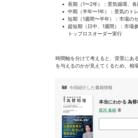
長期（1〜2年）：景気循環、
中期（半年〜1年）：景気のト
短期（1週間〜半年）：市場の
超短期（日中、1週間）：市場
トップロスオーダー実行
時間軸を分けて考えると、背景にあ
を与えるのかが見えてくるため、相
今回紹介した書籍情報
本当にわかる 為替
尾河 眞樹
著