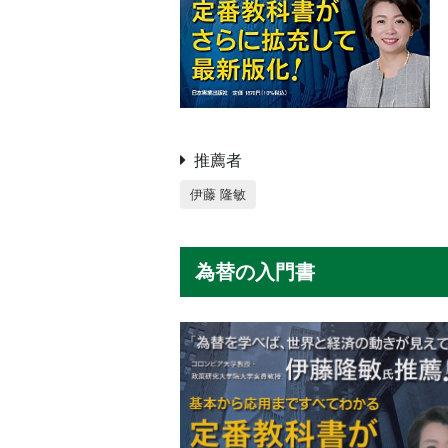
推薦者
伊藤 隆敏
為替の入門書