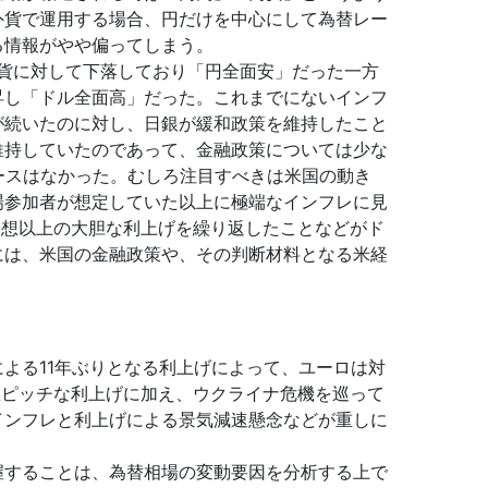
外貨で運用する場合、円だけを中心にして為替レー
る情報がやや偏ってしまう。
通貨に対して下落しており「円全面安」だった一方
昇し「ドル全面高」だった。これまでにないインフ
が続いたのに対し、日銀が緩和政策を維持したこと
維持していたのであって、金融政策については少な
ースはなかった。むしろ注目すべきは米国の動き
場参加者が想定していた以上に極端なインフレに見
予想以上の大胆な利上げを繰り返したことなどがド
には、米国の金融政策や、その判断材料となる米経
よる11年ぶりとなる利上げによって、ユーロは対
急ピッチな利上げに加え、ウクライナ危機を巡って
インフレと利上げによる景気減速懸念などが重しに
握することは、為替相場の変動要因を分析する上で