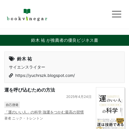
toggl
鈴木 祐 が推薦者の優良ビジネス書
鈴木 祐
サイエンスライター
https://yuchrszk.blogspot.com/
運を呼び込むための方法
2025年4月24日
自己啓発
「運のいい人」の科学 強運をつかむ最高の習慣
著者 ニック・トレントン