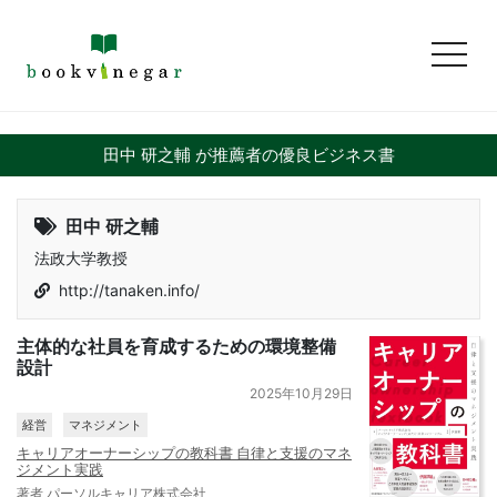
toggl
田中 研之輔 が推薦者の優良ビジネス書
田中 研之輔
法政大学教授
http://tanaken.info/
主体的な社員を育成するための環境整備
設計
2025年10月29日
経営
マネジメント
キャリアオーナーシップの教科書 自律と支援のマネ
ジメント実践
著者 パーソルキャリア株式会社