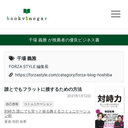
toggl
干場 義雅 が推薦者の優良ビジネス書
干場 義雅
FORZA STYLE 編集長
https://forzastyle.com/category/forza-blog-hoshiba
誰とでもフラットに接するための方法
2021年1月12日
自己啓発
コミュニケーション
対峙力 誰にでも堂々と振る舞えるコミュニケーショ
ン術
著者 寺田 有希