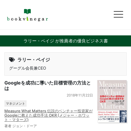
toggl
ラリー・ペイジ が推薦者の優良ビジネス書
ラリー・ペイジ
グーグル会長兼CEO
Googleを成功に導いた目標管理の方法と
は
2018年11月22日
マネジメント
Measure What Matters 伝説のベンチャー投資家が
Googleに教えた成功手法 OKR (メジャー・ホワッ
ト・マターズ)
著者 ジョン・ドーア