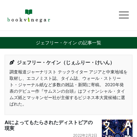
toggl
ジェフリー・ケイン の記事一覧
ジェフリー・ケイン（じぇふりー・けいん）
調査報道ジャーナリスト テックライター アジアと中東地域を
取材し、エコノミスト誌、タイム誌、ウォール・ストリー
ト・ジャーナル紙など多数の雑誌・新聞に寄稿。 2020年発
表のデビュー作『サムスンの台頭』はフィナンシャル・タイ
ムズ紙とマッキンゼー社が主催するビジネス本大賞候補に選
ばれた。
AIによってもたらされたディストピアの
現実
2022年2月2日