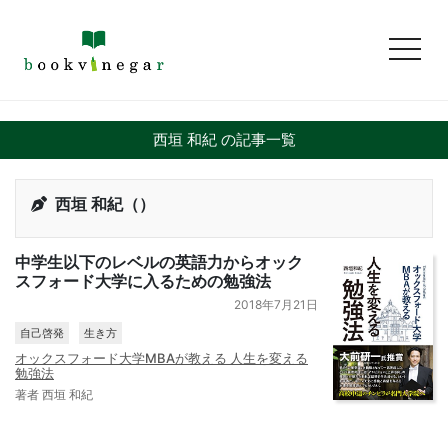
toggl
西垣 和紀 の記事一覧
西垣 和紀（）
中学生以下のレベルの英語力からオック
スフォード大学に入るための勉強法
2018年7月21日
自己啓発
生き方
オックスフォード大学MBAが教える 人生を変える
勉強法
著者 西垣 和紀