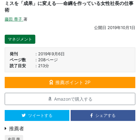
ミスを「成果」に変える──命綱を作っている女性社長の仕事
術
藤田 尊子
著
公開日
2019年10月1日
マネジメント
発刊
2019年9月6日
ページ数
208ページ
読了目安
213分
推薦ポイント 2P
Amazonで購入する
ツイートする
シェアする
推薦者
牟田 學