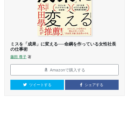
ミスを「成果」に変える──命綱を作っている女性社長
の仕事術
藤田 尊子
著
Amazonで購入する
ツイートする
シェアする