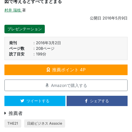
図で考えるとすべてまとまる
村井 瑞枝
著
公開日
2016年5月9日
プレゼンテーション
発刊
2016年3月2日
ページ数
208ページ
読了目安
199分
推薦ポイント 4P
Amazonで購入する
ツイートする
シェアする
推薦者
THE21
日経ビジネス Associe